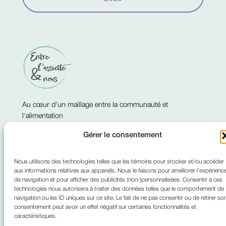
Au cœur d’un maillage entre la communauté et
l'alimentation
Gérer le consentement
Naviguer le site web
Garder contact
À propos
Nous joindre
Nous utilisons des technologies telles que les témoins pour stocker et/ou accéder
LinkedIn
Facebook
Communauté nourricière
aux informations relatives aux appareils. Nous le faisons pour améliorer l’expérienc
de navigation et pour afficher des publicités (non-)personnalisées. Consentir à ces
Lily Gourmande
technologies nous autorisera à traiter des données telles que le comportement de
Le côté légal
navigation ou les ID uniques sur ce site. Le fait de ne pas consentir ou de retirer so
consentement peut avoir un effet négatif sur certaines fonctionnalités et
Politique de confidentialité
caractéristiques.